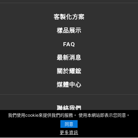
客製化方案
樣品展示
FAQ
最新消息
關於耀鋐
媒體中心
聯絡我們
我們使用cookie來提供我們的服務。 使用本網站即表示您同意。
42871台中市大雅區民生路四段218巷12弄11號
同意
更多資訊
yaohung@yholaser.com