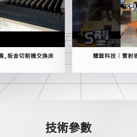
備_板金切割機交換床
耀鋐科技｜雷射
技術參數