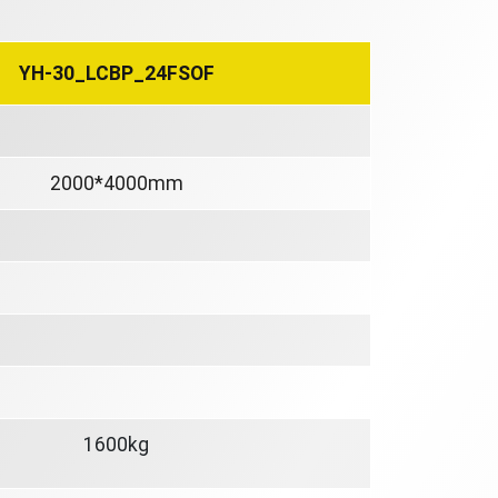
YH-30_LCBP_24FSOF
）
2000*4000mm
1600kg