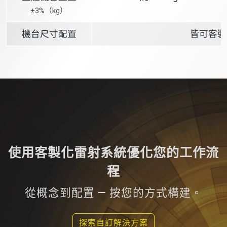
±3%（kg）
機台尺寸配置
皆可客製
使用客製化雷射系統優化您的工作流
程
從概念到配置 — 按您的方式構建。
探索自訂解決方案