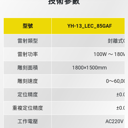
技術參數
型號
YH-13_LEC_85GAF
雷射類型
封離式C
雷射功率
100W ～ 180W
雕刻面積
1800×1500mm
雕刻速度
0～60,00
定位精度
±0.0
重複定位精度
±0.0
工作電壓
AC220V 