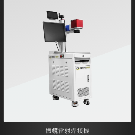
振鏡雷射焊接機