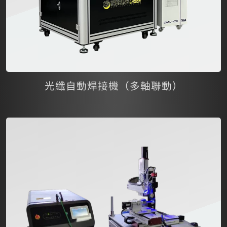
光纖自動焊接機（多軸聯動）