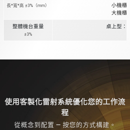
小機櫃：7
長*寬*高 ±3%（mm）
大機櫃：8
整體機台重量
桌上型：60
±3%
使用客製化雷射系統優化您的工作流
程
從概念到配置 — 按您的方式構建。