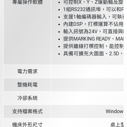
專屬操作軟體
可控制X、Y、Z運動軸及旋轉
1組RS232通訊埠，可以和P
支援1軸編碼器輸入，可執
內建DSP，打標運算不佔用電
輸入訊號為24V，可直接與P
提供MARKING READY、MAR
提供離線打標控制，能控制1
具備可擴充大圖面、2.5D
電力需求
整機耗電
冷卻系統
支持檔案格式
Wind
機床外形尺寸
桌上型：5