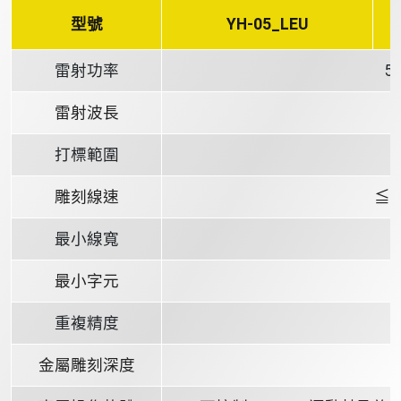
型號
YH-05_LEU
雷射功率
5
雷射波長
打標範圍
雕刻線速
≦ 
最小線寬
最小字元
重複精度
金屬雕刻深度