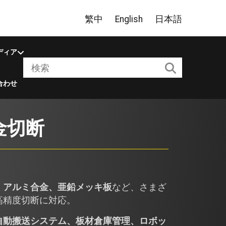
繁中
English
日本語
ディア
合わせ
金切断
、アルミ合金、亜鉛メッキ板
など、さまざ
高精度切断に対応。
自動搬送システム、板材倉庫管理、ロボッ