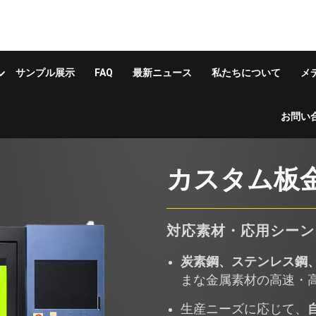
サンプル展示
FAQ
最新ニュース
私たちについて
メ
お問い
断
カスタム板
対応素材・応用シーン
炭素鋼、ステンレス鋼
まな金属素材の高速・
生産ニーズに応じて、