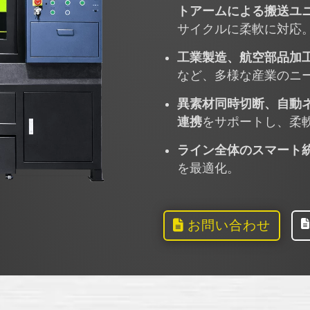
トアームによる搬送ユ
サイクルに柔軟に対応
工業製造、航空部品加
など、多様な産業のニ
異素材同時切断、自動
連携
をサポートし、柔
ライン全体のスマート
を最適化。
お問い合わせ