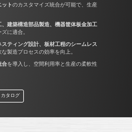
ニット
のカスタマイズ統合が可能で、生産
。
工、建築構造部品製造、機器筐体板金加工
ーズに適合。
ネスティング設計、板材工程のシームレス
軟な製造プロセスの効率を向上。
統合
を導入し、空間利用率と生産の柔軟性
カタログ