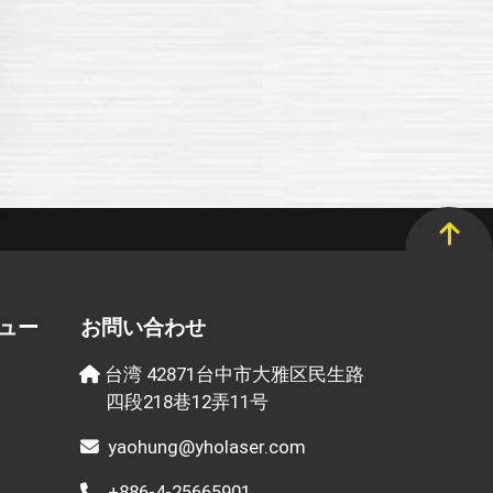
ュー
お問い合わせ
台湾 42871台中市大雅区民生路
四段218巷12弄11号
yaohung@yholaser.com
+886-4-25665901