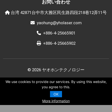
お問い合わせ
台湾 42871台中市大雅区民生路四段218巷12弄11号
yaohung@yholaser.com
+886-4-25665901
+886-4-25665902
© 2026 ヤオホンテクノロジー
Designed by
StrategicSale
We use cookies to provide our services. By using this website,
you agree to this.
利用規約
|
個人情報保護方針
OK
More information