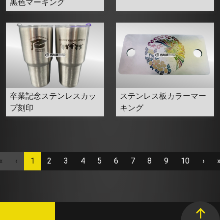
黒色マーキング
卒業記念ステンレスカッ
ステンレス板カラーマー
プ刻印
キング
«
‹
1
2
3
4
5
6
7
8
9
10
›