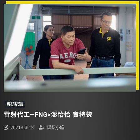
專訪紀錄
雷射代工—FNG×澎恰恰 寶特袋
2021-03-18
耀鋐小編